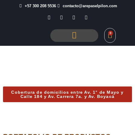
+57 300 208 5536
contacto@arepaselpilon.com
0
El Pilón en Línea
Cobertura de domicilios entre Av. 1° de Mayo y
Calle 184 y Av. Carrera 7a. y Av. Boyacá