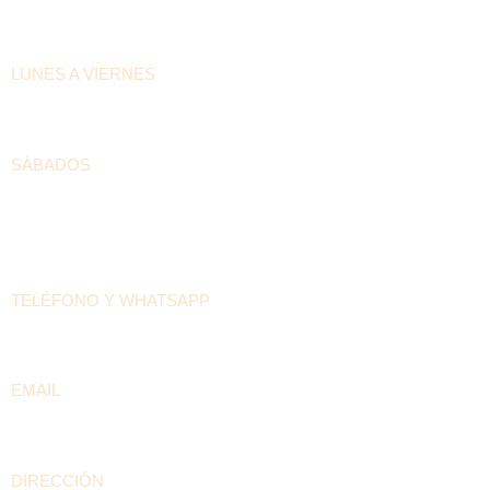
HORARIOS DE ATENCIÓN
LUNES A VIERNES
6:30am – 4:00pm
SÁBADOS
8:00am – 12:00pm
DATOS DE LA CASA PILÓN
TELÉFONO Y WHATSAPP
+57 300 208 5536
EMAIL
contacto@arepaselpilon.com
DIRECCIÓN