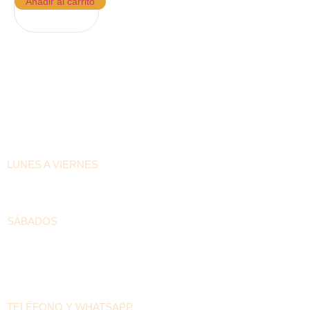
Añadir al carrito
HORARIOS DE ATENCIÓN
LUNES A VIERNES
6:30am – 4:00pm
SÁBADOS
8:00am – 12:00pm
DATOS DE LA CASA PILÓN
TELÉFONO Y WHATSAPP