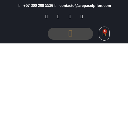
+57 300 208 5536
contacto@arepaselpilon.com
0
Tienda El Pilón
Inicio
/
Arepas Paisas
/ Arepa Paisa Con Sal x 10und