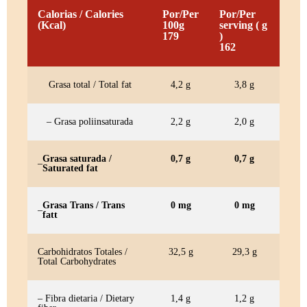
Calorias / Calories
Por/Per
Por/Per
(Kcal)
100g
serving ( g
179
)
162
Grasa total / Total fat
4,2 g
3,8 g
– Grasa poliinsaturada
2,2 g
2,0 g
Grasa saturada /
0,7 g
0,7 g
–
Saturated fat
Grasa Trans / Trans
0 mg
0 mg
–
fatt
Carbohidratos Totales /
32,5 g
29,3 g
Total Carbohydrates
– Fibra dietaria / Dietary
1,4 g
1,2 g