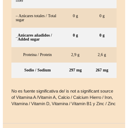
fiber
– Azúcares totales / Total
0 g
0 g
sugar
Azúcares añadidos /
0 g
0 g
–
Added sugar
Proteina / Protein
2,9 g
2,6 g
Sodio / Sodium
297 mg
267 mg
No es fuente significativa de/ is not a significant source
of Vitamina A /Vitamin A, Calcio / Calcium Hierro / Iron,
Vitamina / Vitamin D, Vitamina / Vitamin B1 y Zinc / Zinc