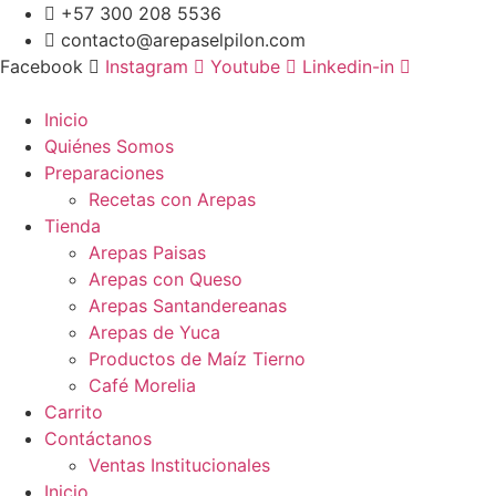
Ir
+57 300 208 5536
al
contacto@arepaselpilon.com
contenido
Facebook
Instagram
Youtube
Linkedin-in
Inicio
Quiénes Somos
Preparaciones
Recetas con Arepas
Tienda
Arepas Paisas
Arepas con Queso
Arepas Santandereanas
Arepas de Yuca
Productos de Maíz Tierno
Café Morelia
Carrito
Contáctanos
Ventas Institucionales
Inicio