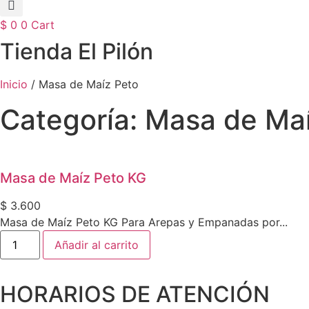
$
0
0
Cart
Tienda El Pilón
Inicio
/ Masa de Maíz Peto
Categoría: Masa de Ma
Masa de Maíz Peto KG
$
3.600
Masa de Maíz Peto KG Para Arepas y Empanadas por...
Masa
Añadir al carrito
de
Maíz
Peto
KG
HORARIOS DE ATENCIÓN
cantidad