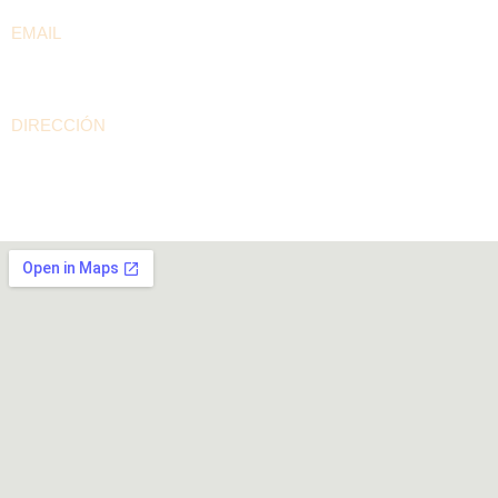
EMAIL
contacto@arepaselpilon.com
DIRECCIÓN
Calle 94A # 60-15 Barrio Rionegro – Bogotá D.C