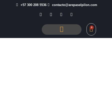
+57 300 208 5536
contacto@arepaselpilon.com
0
Tienda El Pilón
Inicio
/ Arepas Paisas