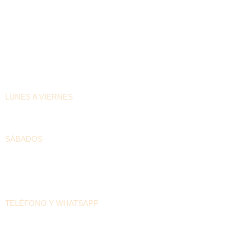
HORARIOS DE ATENCIÓN
LUNES A VIERNES
6:30am – 4:00pm
SÁBADOS
8:00am – 12:00pm
DATOS DE LA CASA PILÓN
TELÉFONO Y WHATSAPP
+57 300 208 5536