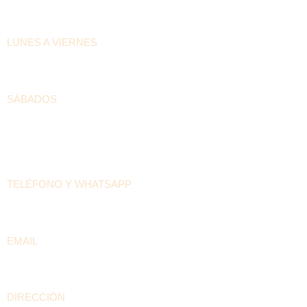
HORARIOS DE ATENCIÓN
LUNES A VIERNES
6:30am – 4:00pm
SÁBADOS
8:00am – 12:00pm
DATOS DE LA CASA PILÓN
TELÉFONO Y WHATSAPP
+57 300 208 5536
EMAIL
contacto@arepaselpilon.com
DIRECCIÓN