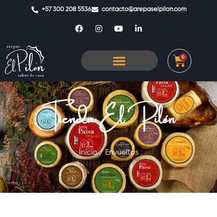
+57 300 208 5536
contacto@arepaselpilon.com
0
Tienda El Pilón
Inicio
/ Envueltos