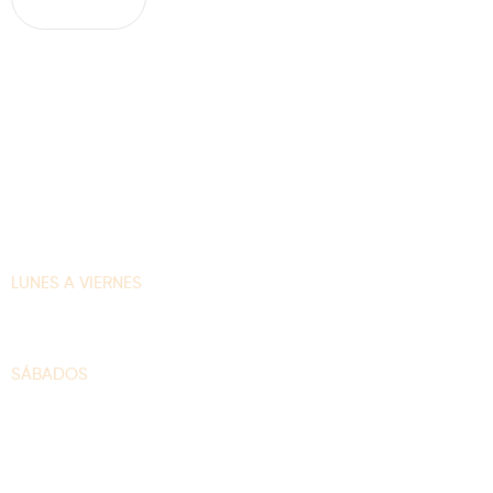
HORARIOS DE ATENCIÓN
LUNES A VIERNES
6:30am – 4:00pm
SÁBADOS
8:00am – 12:00pm
DATOS DE LA CASA PILÓN