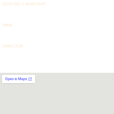
TELÉFONO Y WHATSAPP
+57 300 208 5536
EMAIL
contacto@arepaselpilon.com
DIRECCIÓN
Calle 94A # 60-15 Barrio Rionegro – Bogotá D.C