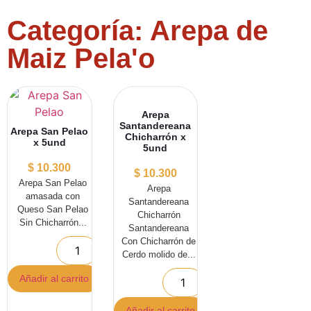
Categoría: Arepa de
Maiz Pela'o
Arepa
Santandereana
Arepa San Pelao
Chicharrón x
x 5und
5und
$
10.300
$
10.300
Arepa San Pelao
Arepa
amasada con
Santandereana
Queso San Pelao
Chicharrón
Sin Chicharrón...
Santandereana
Con Chicharrón de
Cerdo molido de...
Añadir al carrito
Añadir al carrito