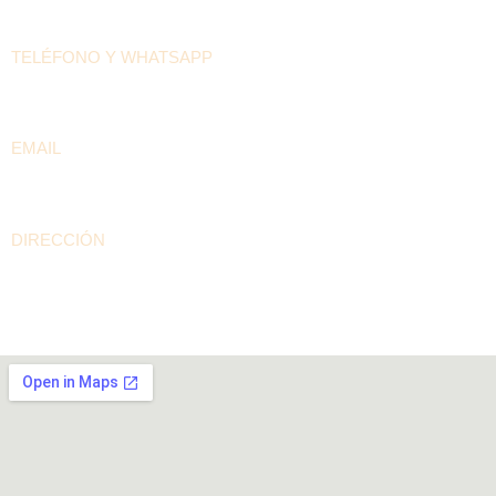
DATOS DE LA CASA PILÓN
TELÉFONO Y WHATSAPP
+57 300 208 5536
EMAIL
contacto@arepaselpilon.com
DIRECCIÓN
Calle 94A # 60-15 Barrio Rionegro – Bogotá D.C