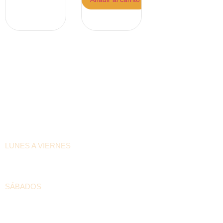
HORARIOS DE ATENCIÓN
LUNES A VIERNES
6:30am – 4:00pm
SÁBADOS
8:00am – 12:00pm