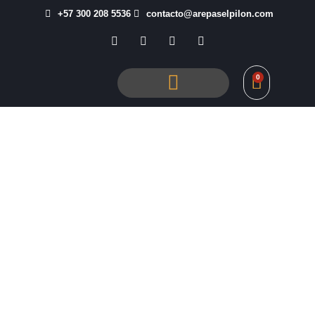
+57 300 208 5536
contacto@arepaselpilon.com
0
Tienda El Pilón
Inicio
/ Arepa de Maiz Pela'o