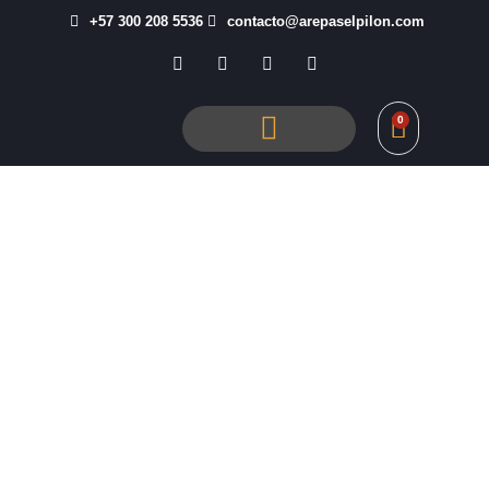
+57 300 208 5536
contacto@arepaselpilon.com
0
Tienda El Pilón
Inicio
/ Productos etiquetados “Masa de Maíz Peto KG”