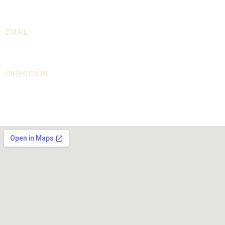
+57 300 208 5536
EMAIL
contacto@arepaselpilon.com
DIRECCIÓN
Calle 94A # 60-15 Barrio Rionegro – Bogotá D.C