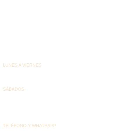
HORARIOS DE ATENCIÓN
LUNES A VIERNES
6:30am – 4:00pm
SÁBADOS
8:00am – 12:00pm
DATOS DE LA CASA PILÓN
TELÉFONO Y WHATSAPP