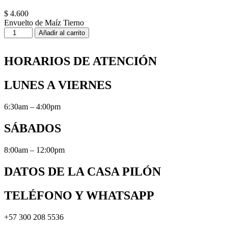
$
4.600
Envuelto de Maíz Tierno
Envuelto
Añadir al carrito
de
Maíz
Tierno
HORARIOS DE ATENCIÓN
cantidad
LUNES A VIERNES
6:30am – 4:00pm
SÁBADOS
8:00am – 12:00pm
DATOS DE LA CASA PILÓN
TELÉFONO Y WHATSAPP
+57 300 208 5536