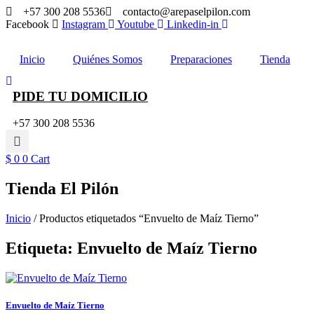
Ir
+57 300 208 5536
contacto@arepaselpilon.com
al
Facebook
Instagram
Youtube
Linkedin-in
contenido
Inicio
Quiénes Somos
Preparaciones
Tienda
PIDE TU DOMICILIO
+57 300 208 5536
$
0
0
Cart
Tienda El Pilón
Inicio
/ Productos etiquetados “Envuelto de Maíz Tierno”
Etiqueta: Envuelto de Maíz Tierno
Envuelto de Maíz Tierno