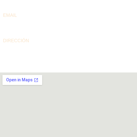
+57 300 208 5536
EMAIL
contacto@arepaselpilon.com
DIRECCIÓN
Calle 94A # 60-15 Barrio Rionegro – Bogotá D.C