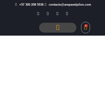
+57 300 208 5536
contacto@arepaselpilon.com
0
Tienda El Pilón
Inicio
/ Productos etiquetados “Café Colombiano”