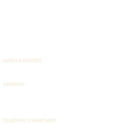
HORARIOS DE ATENCIÓN
LUNES A VIERNES
6:30am – 4:00pm
SÁBADOS
8:00am – 12:00pm
DATOS DE LA CASA PILÓN
TELÉFONO Y WHATSAPP