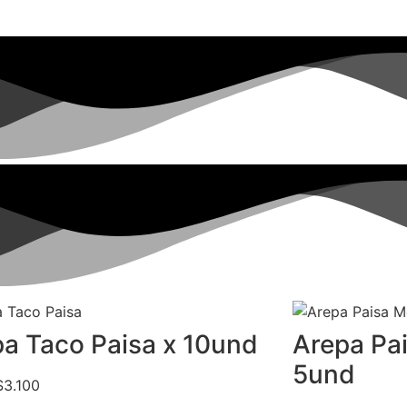
a Taco Paisa x 10und
Arepa Pa
5und
$3.100