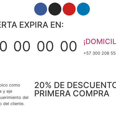
RTA EXPIRA EN:
¡DOMICIL
0
00
00
00
+57 300 208 5
s
Horas
Minutos
Segundos
20% DE DESCUENTO
rbico como
PRIMERA COMPRA
a y eje
querimiento del
 del cliente.